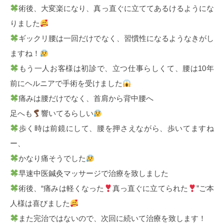
術後、大変楽になり、真っ直ぐに立ててあるけるようにな
りました
ギックリ腰は一回だけでなく、習慣性になるようなきがし
ますね！
もう一人お客様は初診で、立つ仕事らしくて、腰は10年
前にヘルニアで手術を受けました
痛みは腰だけでなく、首肩から背中腰へ
足へも
響いてるらしい
歩く時は前鏡にして、腰を押さえながら、歩いてますね
ー、
かなり痛そうでした
早速中医鍼灸マッサージで治療を致しました
術後、“痛みは軽くなった
真っ直ぐに立てられた
”ご本
人様は喜びました
また完治ではないので、次回に続いて治療を致します！