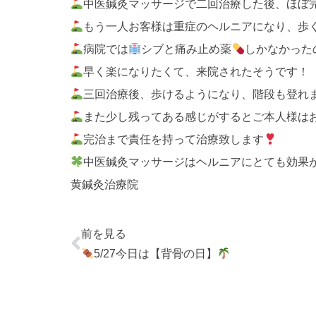
中医鍼灸マッサージで二回治療した後、ほぼ
もう一人お客様は重症のヘルニアになり、歩
病院では
シブと痛み止め薬
しかなかった
早く楽になりたくて、来院されたそうです！
三回治療後、歩けるようになり、階段も登れ
また少し残ってある感じがするとご本人様は
完治まで責任を持って治療致します
中医鍼灸マッサージはヘルニアにとても効果
黄鍼灸治療院
前を見る
5/27今日は【背骨の日】