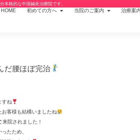
2分本格的な中国鍼灸治療院です。
HOME
初めての方へ
当院のご案内
治療案
んだ腰ほぼ完治
ますね
たお客様も結構いましたね
て来院されました！
かったため、