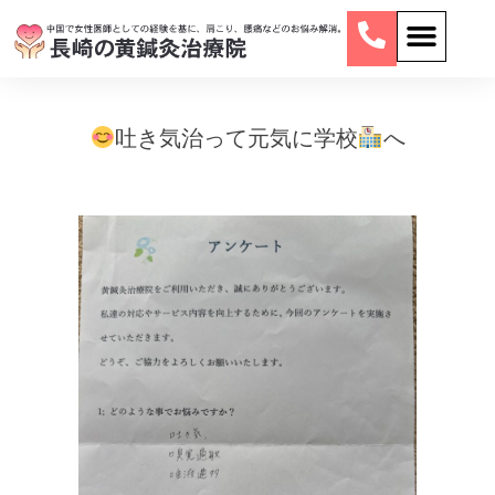
吐き気治って元気に学校
へ