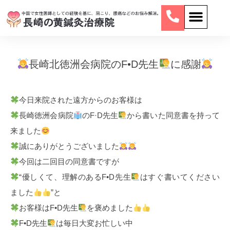
長崎北徳洲会病院のF•D先生
に感謝
今日来院された遠方からのお客様は
長崎徳洲会病院
のF·D先生
から書いた同意書を持って
来ました
誠にありがとうございました
今回は二回目の同意書ですが
“優しくて、理解のあるF•D先生
はすぐ書いてください
ました
”と
お客様はF•D先生
を褒めました
F•D先生
は毎日大変お忙しい中