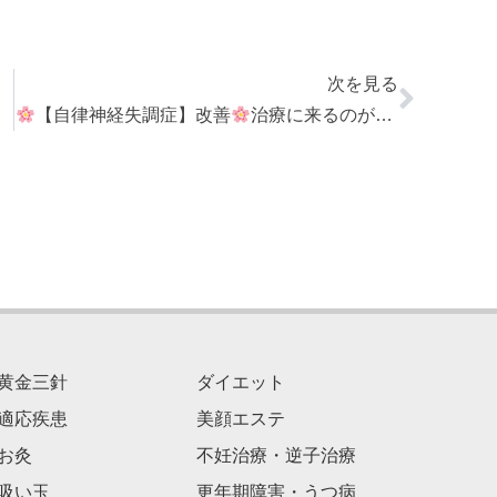
次を見る
【自律神経失調症】改善
治療に来るのが一番の楽しみ
黄金三針
ダイエット
適応疾患
美顔エステ
お灸
不妊治療・逆子治療
吸い玉
更年期障害・うつ病