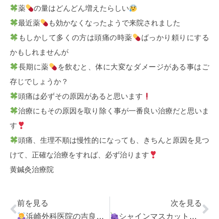
薬
の量はどんどん増えたらしい
最近薬
も効かなくなったようで来院されました
もしかして多くの方は頭痛の時薬
ばっかり頼りにする
かもしれませんが
長期に薬
を飲むと、体に大変なダメージがある事はご
存じでしょうか？
頭痛は必ずその原因があると思います
治療にもその原因を取り除く事が一番良い治療だと思いま
す
頭痛、生理不順は慢性的になっても、きちんと原因を見つ
けて、正確な治療をすれば、必ず治ります
黄鍼灸治療院
前を見る
次を見る
浜崎外科医院の吉良先生
シャインマスカットの効用
に感謝