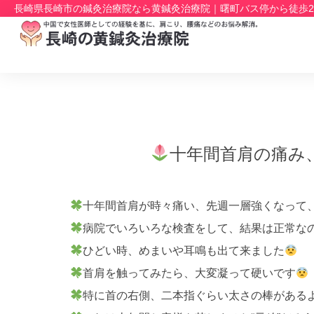
長崎県長崎市の鍼灸治療院なら黄鍼灸治療院｜曙町バス停から徒歩
十年間首肩の痛み
十年間首肩が時々痛い、先週一層強くなって
病院でいろいろな検査をして、結果は正常な
ひどい時、めまいや耳鳴も出て来ました
首肩を触ってみたら、大変凝って硬いです
特に首の右側、二本指ぐらい太さの棒がある