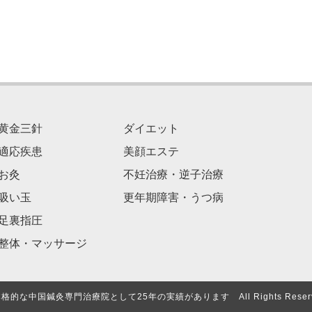
黄金三針
ダイエット
適応疾患
美顔エステ
お灸
不妊治療・逆子治療
吸い玉
更年期障害・うつ病
足裏指圧
整体・マッサージ
本格的な中国鍼灸専門治療院として25年の実績があります All Rights Reserv