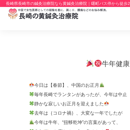
長崎県長崎市の鍼灸治療院なら黄鍼灸治療院｜曙町バス停から徒歩
牛年健康
今日は【春節】、中国のお正月
毎年長崎でランタンがあったが、今年は中止
静かな寂しいお正月を迎えました
去年は｛コロナ禍｝、大変な一年でしたが
今年は牛年、“扭䡔乾坤”の言葉があって、