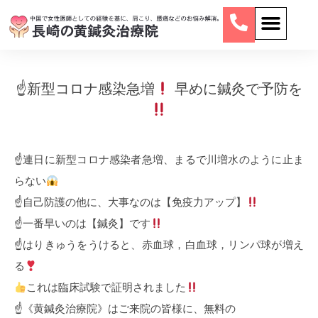
☝
新型コロナ感染急増
早めに鍼灸で予防を
☝
連日に新型コロナ感染者急増、まるで川増水のように止ま
らない
☝
自己防護の他に、大事なのは【免疫力アップ】
☝
一番早いのは【鍼灸】です
☝
はりきゅうをうけると、赤血球，白血球，リンパ球が増え
る
これは臨床試験で証明されました
☝️《黄鍼灸治療院》はご来院の皆様に、無料の