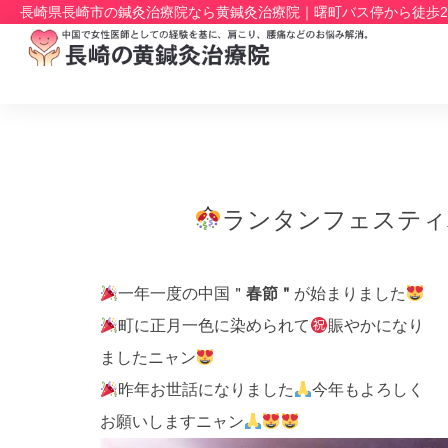
長崎県長崎市の鍼灸治療院なら黄鍼灸治療院｜曙町バス停から徒歩
ランタンフェスティ
一年一度の中国＂
春節＂
が始まりました
町に正月一色に染められて
賑やかになり
ましたニャン
昨年お世話になりました
今年もよろしく
お願いしますニャン