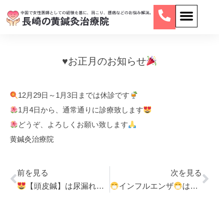
♥️
お正月のお知らせ
12月29日～1月3日までは休診です
1月4日から、通常通りに診療致します
どうぞ、よろしくお願い致します
黄鍼灸治療院
前を見る
次を見る
【頭皮鍼】は尿漏れに効く
インフルエンザ
はお＂灸＂が効く